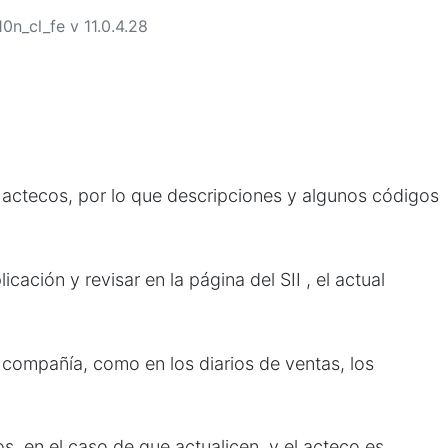
10n_cl_fe v 11.0.4.28
de actecos, por lo que descripciones y algunos códigos
icación y revisar en la página del SII , el actual
de compañía, como en los diarios de ventas, los
s, en el caso de que actualicen, y el acteco es