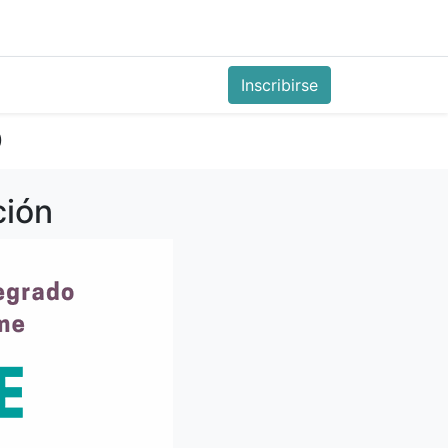
0
s
Precio
Compañía
Inscribirse
o
ción