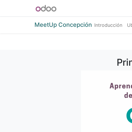
INICIO
Blog
Foro
Tienda
MeetUp Concepción
Introducción
Ub
Pri