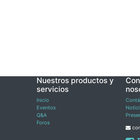
Nuestros productos y
Con
servicios
nos
Inicio
Contá
Eventos
Notic
Q&A
Prese
Foros
con