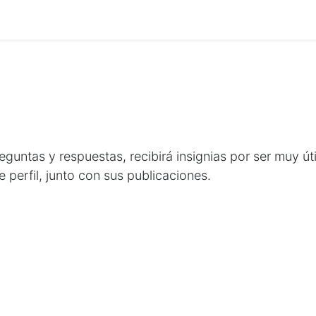
Eventos
Presentaciones
About us
Servicios
Feature
untas y respuestas, recibirá insignias por ser muy úti
 perfil, junto con sus publicaciones.