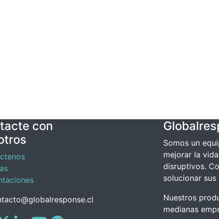
tacte con
Globalre
otros
Somos un equi
mejorar la vid
ctenos
disruptivos. C
ias
solucionar sus
ntaciones
Nuestros prod
tacto@globalresponse.cl
medianas empre