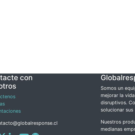
tacte con
Globalre
otros
Somos un equi
mejorar la vid
ctenos
disruptivos. C
ias
solucionar sus
ntaciones
Nuestros prod
tacto@globalresponse.cl
medianas empre