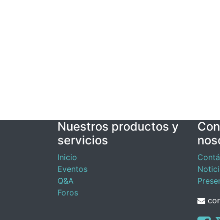
Nuestros productos y
Con
servicios
nos
Inicio
Contá
Eventos
Notic
Q&A
Prese
Foros
con