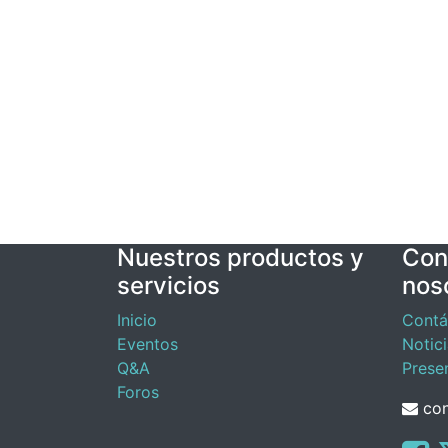
Nuestros productos y
Con
servicios
nos
Inicio
Contá
Eventos
Notic
Q&A
Prese
Foros
con