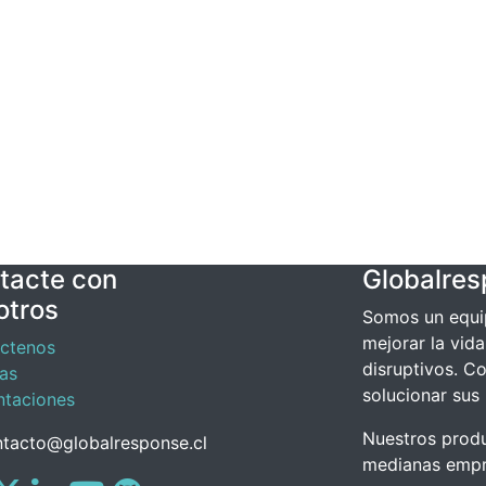
tacte con
Globalre
otros
Somos un equi
mejorar la vid
ctenos
disruptivos. C
ias
solucionar sus
ntaciones
Nuestros prod
tacto@globalresponse.cl
medianas empre