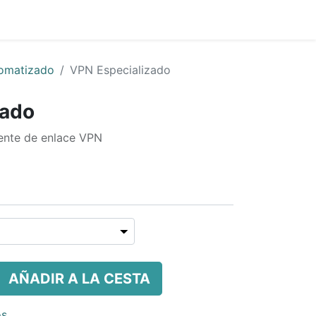
0
s
Precio
Compañía
omatizado
VPN Especializado
zado
rente de enlace VPN
AÑADIR A LA CESTA
os