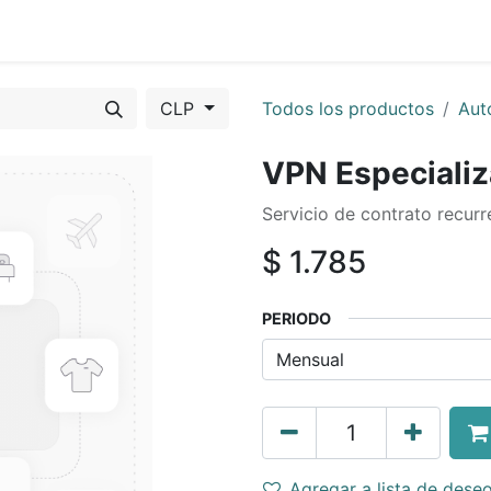
Eventos
Presentaciones
About us
Servicios
Feature
CLP
Todos los productos
Aut
VPN Especiali
Servicio de contrato recur
$
1.785
PERIODO
Agregar a lista de dese