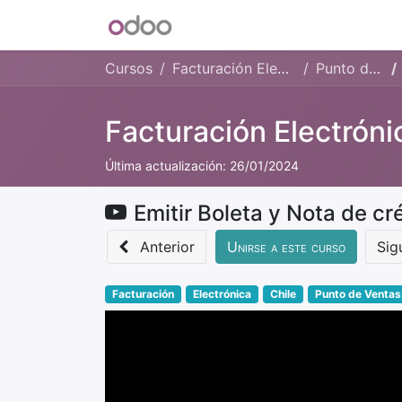
INICIO
Blog
Foro
Tienda
Cursos
Facturación Electrónica Chile
Punto de Ventas
Facturación Electróni
Última actualización:
26/01/2024
Anterior
Unirse a este curso
Sig
Facturación
Electrónica
Chile
Punto de Ventas