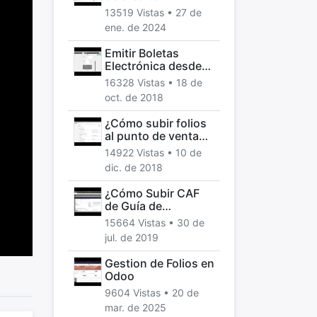
Electrónica desde
13519 Vistas •
27 de
Punto de Venta
ene. de 2024
Odoo Chile
Emitir Boletas
Electrónica desde
Punto de ventas
16328 Vistas •
18 de
Odoo
oct. de 2018
¿Cómo subir folios
al punto de venta
de Odoo, Chile?
14922 Vistas •
10 de
dic. de 2018
¿Cómo Subir CAF
de Guía de
despacho a Odoo?
15664 Vistas •
30 de
jul. de 2019
Gestion de Folios en
Odoo
9604 Vistas •
20 de
mar. de 2025