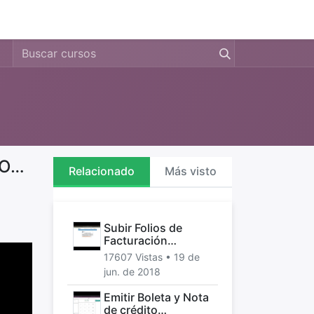
0
s
Precio
Compañía
Emitir Boleta y Nota de crédito Electrónica desde Punto de Venta Odoo Chile
Relacionado
Más visto
Subir Folios de
Facturación
Electrónica a Odoo
17607 Vistas •
19 de
jun. de 2018
Emitir Boleta y Nota
de crédito