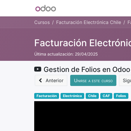
INICIO
Blog
Foro
Tienda
Cursos
Facturación Electrónica Chile
F
Facturación Electróni
Última actualización:
29/04/2025
Gestion de Folios en Odoo
Anterior
Unirse a este curso
Sig
Facturación
Electrónica
Chile
CAF
Folios