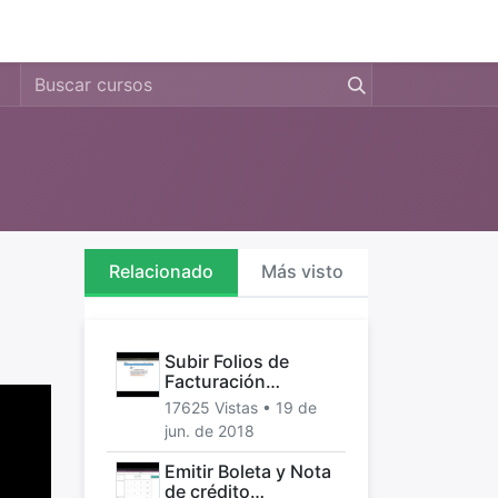
0
s
Precio
Compañía
Relacionado
Más visto
Subir Folios de
Facturación
Electrónica a Odoo
17625 Vistas •
19 de
jun. de 2018
Emitir Boleta y Nota
de crédito