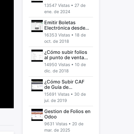
Electrónica desde
13547 Vistas •
27 de
Punto de Venta
ene. de 2024
Odoo Chile
Emitir Boletas
Electrónica desde
Punto de ventas
16353 Vistas •
18 de
Odoo
oct. de 2018
¿Cómo subir folios
al punto de venta
de Odoo, Chile?
14950 Vistas •
10 de
dic. de 2018
¿Cómo Subir CAF
de Guía de
despacho a Odoo?
15691 Vistas •
30 de
jul. de 2019
Gestion de Folios en
Odoo
9631 Vistas •
20 de
mar. de 2025