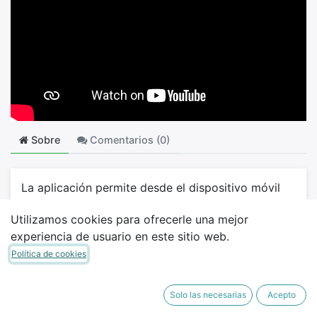
Sobre
Comentarios (
0
)
La aplicación permite desde el dispositivo móvil
realizar ventas desde el punto de ventas y utilizar
Utilizamos cookies para ofrecerle una mejor
la impresora térmica directamente , sin la
experiencia de usuario en este sitio web.
utilización de un intermediario como lo son
posbox / iotbox / posboxless Esto da mucha
Política de cookies
ventaja para comenzar a vender sin tener mayores
complicaciones con la configuración y puesta en
Solo las necesarias
Acepto
marcha de un punto de ventas usando un