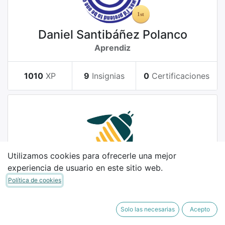
Daniel Santibáñez Polanco
Aprendiz
1010
XP
9
Insignias
0
Certificaciones
Utilizamos cookies para ofrecerle una mejor
experiencia de usuario en este sitio web.
german montferrer
Política de cookies
Novato
Solo las necesarias
Acepto
5
XP
3
Insignias
0
Certificaciones