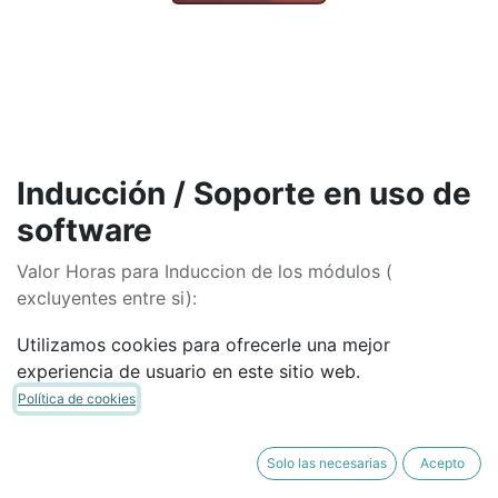
Inducción / Soporte en uso de
software
Valor Horas para Induccion de los módulos (
excluyentes entre si):
- Valor Por persona
Utilizamos cookies para ofrecerle una mejor
- Facturación Básica
experiencia de usuario en este sitio web.
- Inventario Básico (Guía de despacho básico)
Política de cookies
La inducción se entiende solamente de forma remota
vía video llamada.
Solo las necesarias
Acepto