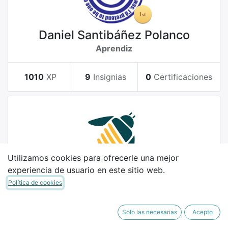
Daniel Santibáñez Polanco
Aprendiz
1010
XP
9
Insignias
0
Certificaciones
Utilizamos cookies para ofrecerle una mejor
experiencia de usuario en este sitio web.
german montferrer
Política de cookies
Novato
Solo las necesarias
Acepto
5
XP
3
Insignias
0
Certificaciones